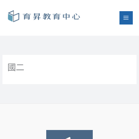
跳
至
主
要
內
容
國二