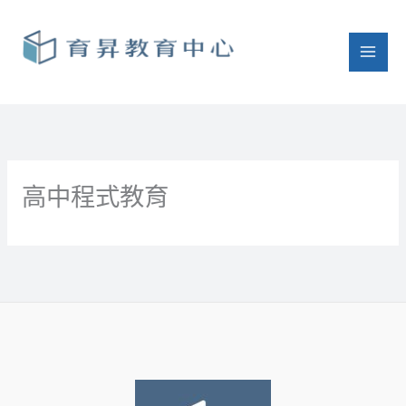
跳
至
主
要
內
容
高中程式教育