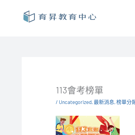
跳
至
主
要
內
容
113會考榜單
/
Uncategorized
,
最新消息
,
榜單分