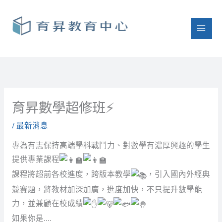
跳
至
主
要
內
容
育昇數學超修班⚡
/
最新消息
專為有志保持高端學科戰鬥力、對數學有濃厚興趣的學生
提供專業課程
課程將超前各校進度，跨版本教學
，引入國內外經典
競賽題，將教材加深加廣，進度加快，不只提升數學能
力，並兼顧在校成績
如果你是….